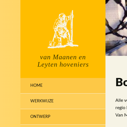
Skip
to
content
van Maanen en
Leyten hoveniers
B
HOME
Alle 
WERKWIJZE
regio 
Van M
ONTWERP