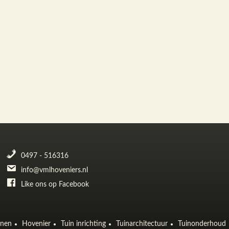
0497 - 516316
info@vmlhoveniers.nl
Like ons op Facebook
inen
Hovenier
Tuin inrichting
Tuinarchitectuur
Tuinonderhoud