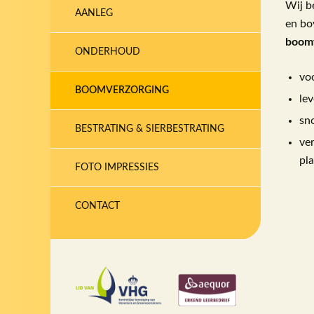
Wij b
AANLEG
en bo
boomv
ONDERHOUD
vo
BOOMVERZORGING
le
sn
BESTRATING & SIERBESTRATING
ve
pla
FOTO IMPRESSIES
CONTACT